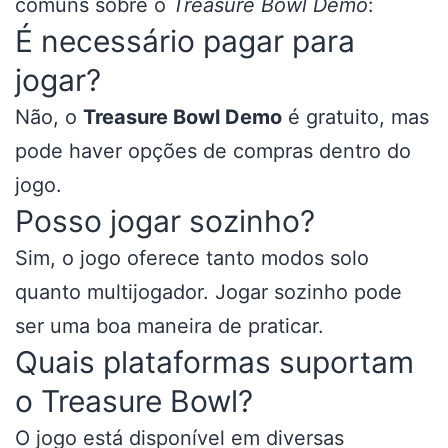
comuns sobre o
Treasure Bowl Demo
:
É necessário pagar para
jogar?
Não, o
Treasure Bowl Demo
é gratuito, mas
pode haver opções de compras dentro do
jogo.
Posso jogar sozinho?
Sim, o jogo oferece tanto modos solo
quanto multijogador. Jogar sozinho pode
ser uma boa maneira de praticar.
Quais plataformas suportam
o Treasure Bowl?
O jogo está disponível em diversas