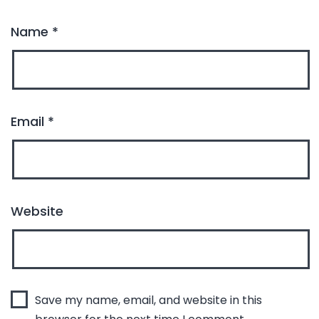
Name
*
Email
*
Website
Save my name, email, and website in this