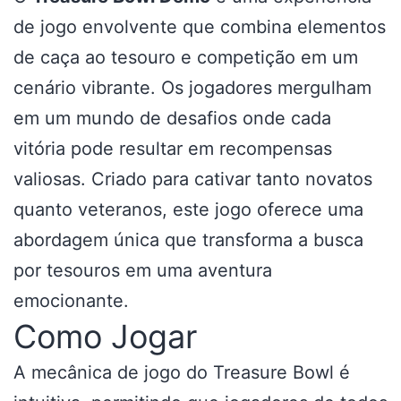
de jogo envolvente que combina elementos
de caça ao tesouro e competição em um
cenário vibrante. Os jogadores mergulham
em um mundo de desafios onde cada
vitória pode resultar em recompensas
valiosas. Criado para cativar tanto novatos
quanto veteranos, este jogo oferece uma
abordagem única que transforma a busca
por tesouros em uma aventura
emocionante.
Como Jogar
A mecânica de jogo do Treasure Bowl é