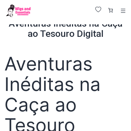
Huge Sale on All Wigs. Up to 25% Off.
Aventuras Inéditas na Caça
ao Tesouro Digital
Aventuras
Inéditas na
Caça ao
Tesouro