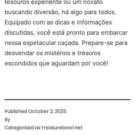
tesouros experiente ou um novato
buscando diversão, há algo para todos.
Equipado com as dicas e informações
discutidas, você está pronto para embarcar
nessa espetacular caçada. Prepare-se para
desvendar os mistérios e trésoros
escondidos que aguardam por você!
Published
October 2, 2025
By
Categorised as
treasurebowl.net