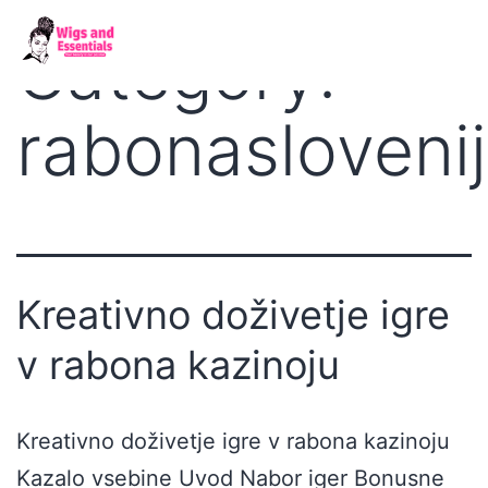
Huge Sale on All Wigs. Up to 25% Off.
Category:
rabonasloveni
Kreativno doživetje igre
v rabona kazinoju
Kreativno doživetje igre v rabona kazinoju
Kazalo vsebine Uvod Nabor iger Bonusne