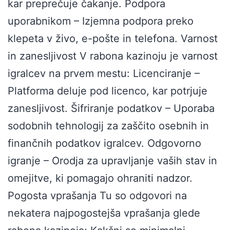
kar preprečuje čakanje. Podpora
uporabnikom – Izjemna podpora preko
klepeta v živo, e-pošte in telefona. Varnost
in zanesljivost V rabona kazinoju je varnost
igralcev na prvem mestu: Licenciranje –
Platforma deluje pod licenco, kar potrjuje
zanesljivost. Šifriranje podatkov – Uporaba
sodobnih tehnologij za zaščito osebnih in
finančnih podatkov igralcev. Odgovorno
igranje – Orodja za upravljanje vaših stav in
omejitve, ki pomagajo ohraniti nadzor.
Pogosta vprašanja Tu so odgovori na
nekatera najpogostejša vprašanja glede